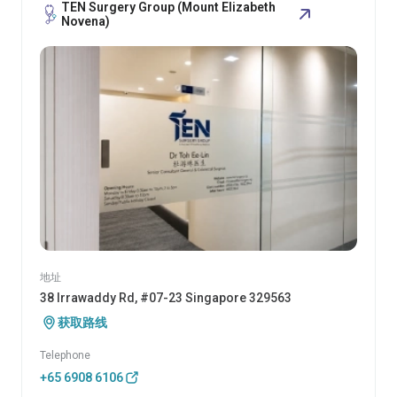
TEN Surgery Group (Mount Elizabeth
Novena)
地址
38 Irrawaddy Rd, #07-23 Singapore 329563
获取路线
Telephone
+65 6908 6106