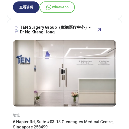
查看诊所
WhatsApp
TEN Surgery Group（鹰阁医疗中心）-
Dr Ng Kheng Hong
地址
6 Napier Rd, Suite #03-13 Gleneagles Medical Centre,
Singapore 258499