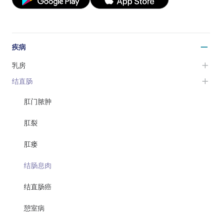
疾病
乳房
结直肠
肛门脓肿
肛裂
肛瘘
结肠息肉
结直肠癌
憩室病