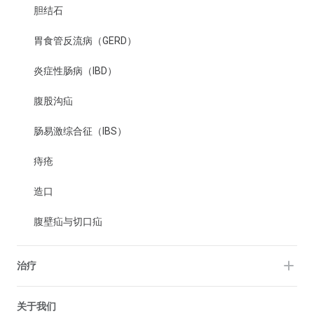
胆结石
胃食管反流病（GERD）
炎症性肠病（IBD）
腹股沟疝
肠易激综合征（IBS）
痔疮
造口
腹壁疝与切口疝
治疗
关于我们