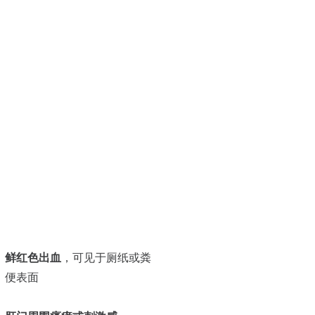
鲜红色出血
，可见于厕纸或粪
便表面