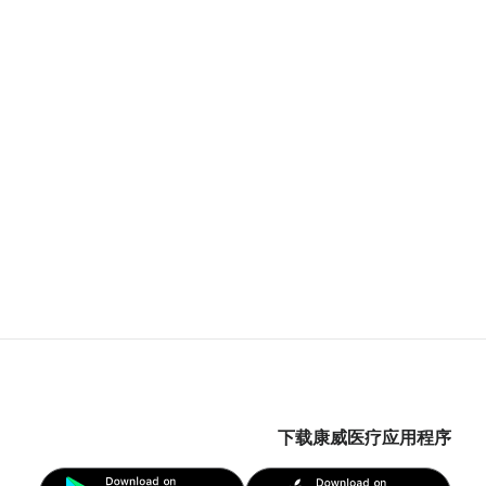
下载康威医疗应用程序