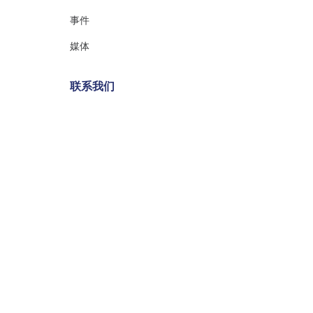
事件
媒体
联系我们