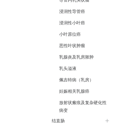
浸润性导管癌
浸润性小叶癌
小叶原位癌
恶性叶状肿瘤
乳腺炎及乳房脓肿
乳头溢液
佩吉特病（乳房）
妊娠相关乳腺癌
放射状瘢痕及复杂硬化性
病变
结直肠