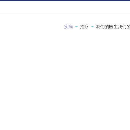
疾病
治疗
我们的医生
我们