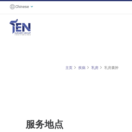
Chinese
主页
疾病
乳房
乳房囊肿
服务地点