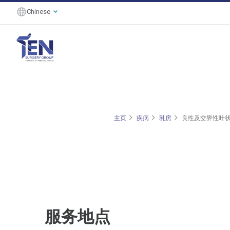
Chinese
主页
疾病
乳房
良性及交界性叶
服务地点