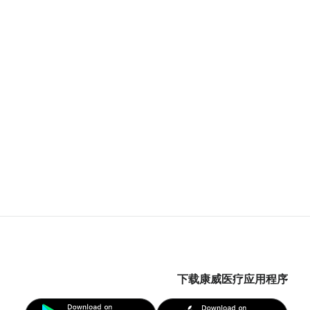
下载康威医疗应用程序