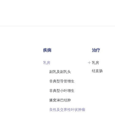
疾病
治疗
乳房
乳房
结直肠
副乳及副乳头
非典型导管增生
非典型小叶增生
腋窝淋巴结肿
良性及交界性叶状肿瘤