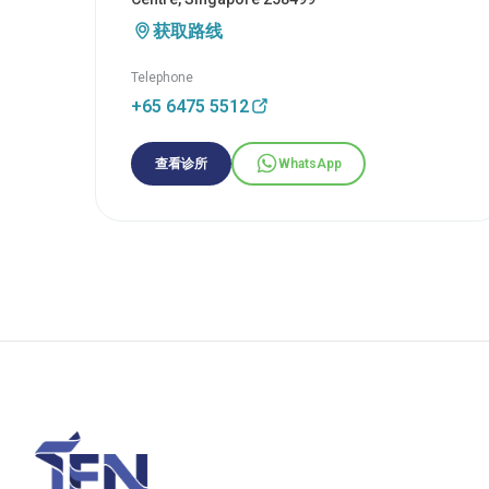
获取路线
Telephone
+65 6475 5512
查看诊所
WhatsApp