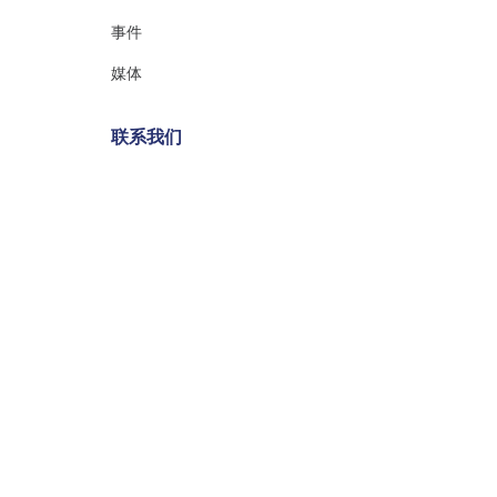
事件
媒体
联系我们