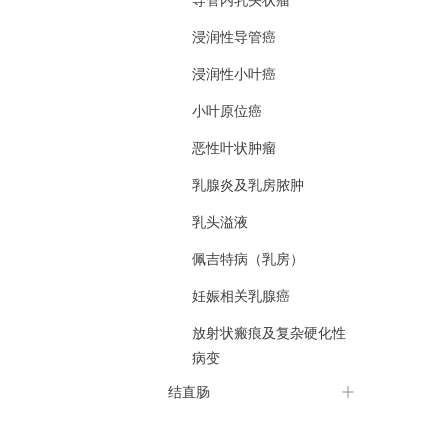
浸润性导管癌
浸润性小叶癌
小叶原位癌
恶性叶状肿瘤
乳腺炎及乳房脓肿
乳头溢液
佩吉特病（乳房）
妊娠相关乳腺癌
放射状瘢痕及复杂硬化性
病变
结直肠