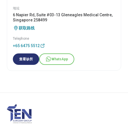
地址
6 Napier Rd, Suite #03-13 Gleneagles Medical Centre,
Singapore 258499
获取路线
Telephone
+65 6475 5512
查看诊所
WhatsApp