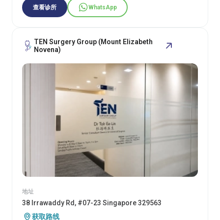
查看诊所
WhatsApp
TEN Surgery Group (Mount Elizabeth
Novena)
地址
38 Irrawaddy Rd, #07-23 Singapore 329563
获取路线