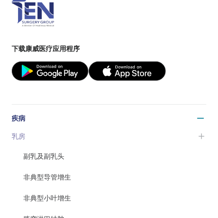
下载康威医疗应用程序
疾病
乳房
副乳及副乳头
非典型导管增生
非典型小叶增生