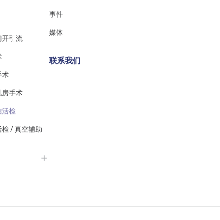
事件
媒体
切开引流
术
联系我们
手术
乳房手术
结活检
检 / 真空辅助