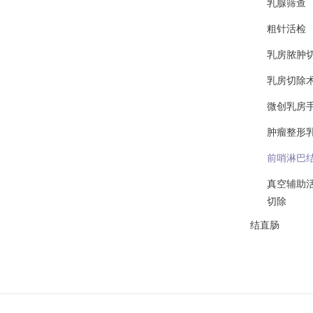
乳腺筛查
粗针活检
乳房脓肿
乳房切除
微创乳房
肿瘤整形
前哨淋巴
真空辅助活
切除
结直肠