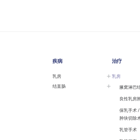
疾病
治疗
乳房
乳房
结直肠
腋窝淋巴
良性乳房
保乳手术 /
肿块切除
乳管手术