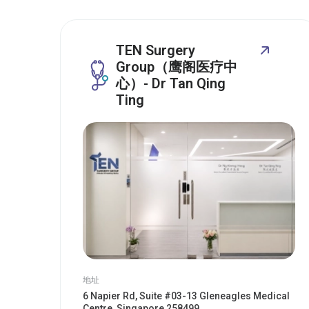
TEN Surgery
Group（鹰阁医疗中
心）- Dr Tan Qing
Ting
地址
6 Napier Rd, Suite #03-13 Gleneagles Medical
Centre, Singapore 258499