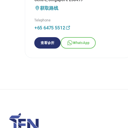
获取路线
Telephone
+65 6475 5512
查看诊所
WhatsApp