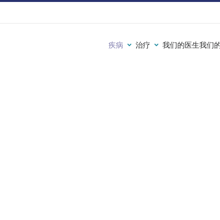
疾病
治疗
我们的医生
我们