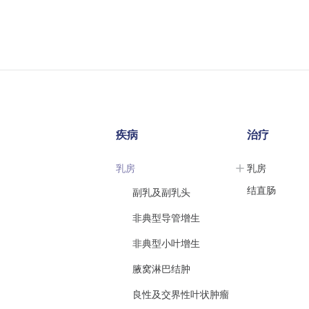
疾病
治疗
乳房
乳房
结直肠
副乳及副乳头
非典型导管增生
非典型小叶增生
腋窝淋巴结肿
良性及交界性叶状肿瘤