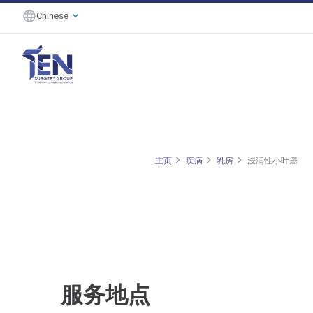
Chinese
主页
疾病
乳房
浸润性小叶癌
服务地点