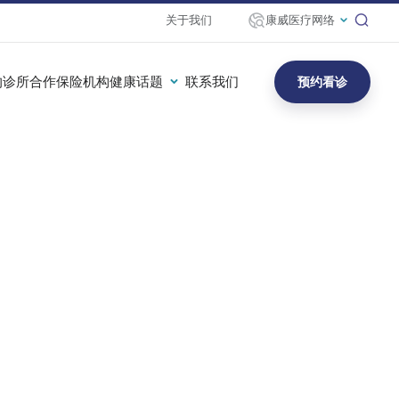
关于我们
康威医疗网络
的诊所
合作保险机构
健康话题
联系我们
预约看诊