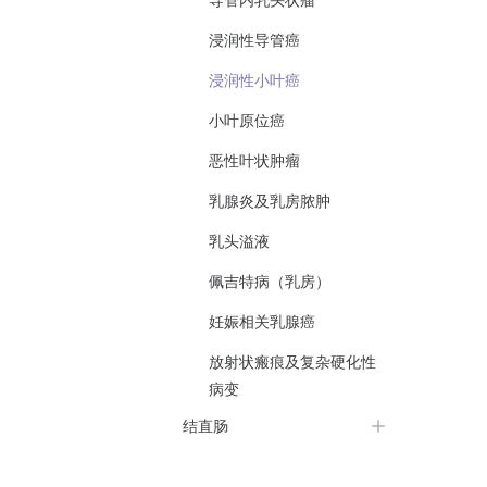
浸润性导管癌
浸润性小叶癌
小叶原位癌
恶性叶状肿瘤
乳腺炎及乳房脓肿
乳头溢液
佩吉特病（乳房）
妊娠相关乳腺癌
放射状瘢痕及复杂硬化性
病变
结直肠