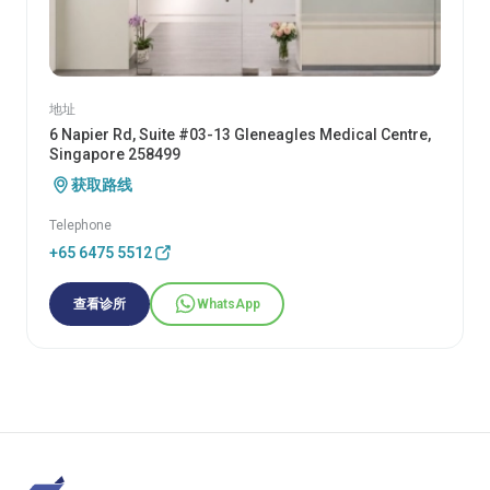
地址
6 Napier Rd, Suite #03-13 Gleneagles Medical Centre,
Singapore 258499
获取路线
Telephone
+65 6475 5512
查看诊所
WhatsApp