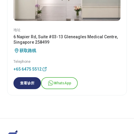
地址
6 Napier Rd, Suite #03-13 Gleneagles Medical Centre,
Singapore 258499
获取路线
Telephone
+65 6475 5512
查看诊所
WhatsApp